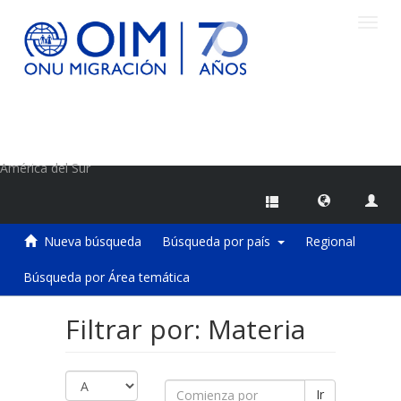
Camb
naveg
Centro de Información sobre Migraciones de la OIM
América del Sur
Nueva búsqueda
Búsqueda por país
Regional
Búsqueda por Área temática
Filtrar por: Materia
Ir