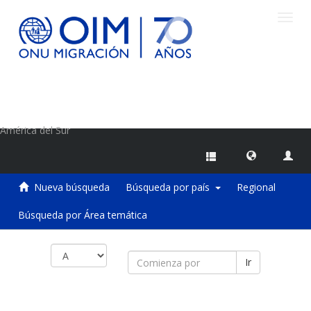
Camb
naveg
Centro de Información sobre Migraciones de la OIM
América del Sur
Nueva búsqueda
Búsqueda por país
Regional
Búsqueda por Área temática
Ir