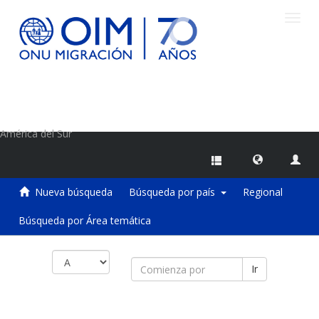
Camb
naveg
Centro de Información sobre Migraciones de la OIM
América del Sur
Nueva búsqueda
Búsqueda por país
Regional
Búsqueda por Área temática
Ir