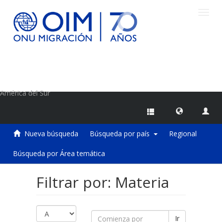
Camb
naveg
Centro de Información sobre Migraciones de la OIM
América del Sur
Nueva búsqueda
Búsqueda por país
Regional
Búsqueda por Área temática
Filtrar por: Materia
Ir