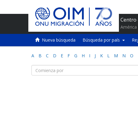
Centro
América 
Nueva búsqueda
Búsqueda por país
Re
A
B
C
D
E
F
G
H
I
J
K
L
M
N
O