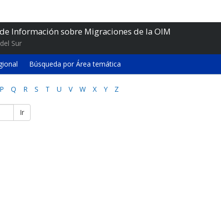
 de Información sobre Migraciones de la OIM
del Sur
gional
Búsqueda por Área temática
P
Q
R
S
T
U
V
W
X
Y
Z
Ir