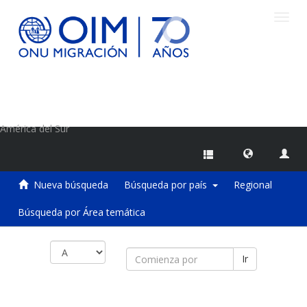
Camb
naveg
Centro de Información sobre Migraciones de la OIM
América del Sur
Nueva búsqueda
Búsqueda por país
Regional
Búsqueda por Área temática
Ir