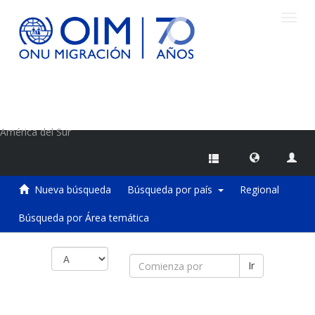
Camb
naveg
Centro de Información sobre Migraciones de la OIM
América del Sur
Nueva búsqueda
Búsqueda por país
Regional
Búsqueda por Área temática
Ir