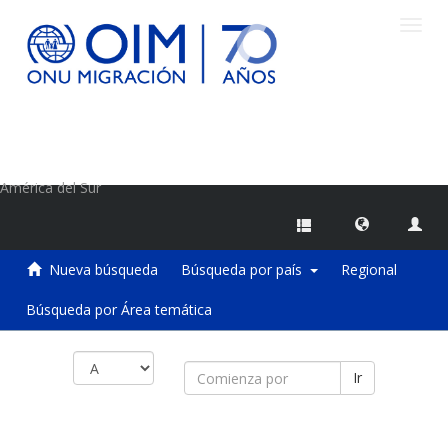
Camb
naveg
Centro de Información sobre Migraciones de la OIM
América del Sur
Nueva búsqueda
Búsqueda por país
Regional
Búsqueda por Área temática
Ir