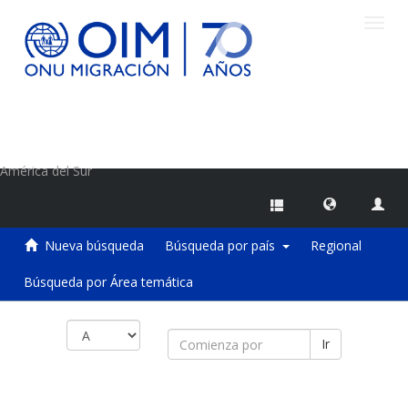
Camb
naveg
Centro de Información sobre Migraciones de la OIM
América del Sur
Nueva búsqueda
Búsqueda por país
Regional
Búsqueda por Área temática
Ir