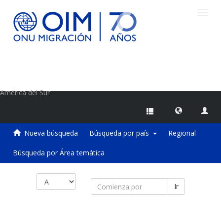
Camb
naveg
Centro de Información sobre Migraciones de la OIM
América del Sur
Nueva búsqueda
Búsqueda por país
Regional
Búsqueda por Área temática
Ir