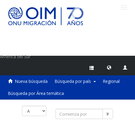
Camb
naveg
Centro de Información sobre Migraciones de la OIM
América del Sur
Nueva búsqueda
Búsqueda por país
Regional
Búsqueda por Área temática
Ir