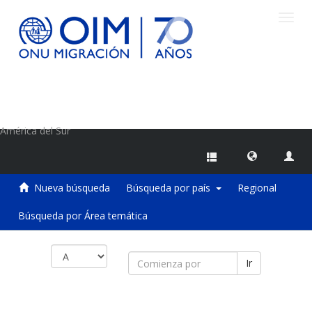
Camb
naveg
Centro de Información sobre Migraciones de la OIM
América del Sur
Nueva búsqueda
Búsqueda por país
Regional
Búsqueda por Área temática
Ir