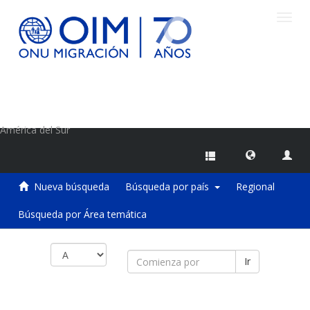
Camb
naveg
Centro de Información sobre Migraciones de la OIM
América del Sur
Nueva búsqueda
Búsqueda por país
Regional
Búsqueda por Área temática
Ir