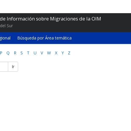
 de Información sobre Migraciones de la OIM
del Sur
gional
Búsqueda por Área temática
P
Q
R
S
T
U
V
W
X
Y
Z
Ir