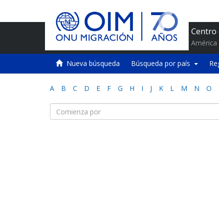
Centro
América 
Nueva búsqueda
Búsqueda por país
Re
A
B
C
D
E
F
G
H
I
J
K
L
M
N
O