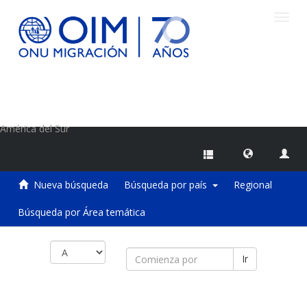
Camb
naveg
Centro de Información sobre Migraciones de la OIM
América del Sur
Nueva búsqueda
Búsqueda por país
Regional
Búsqueda por Área temática
Ir