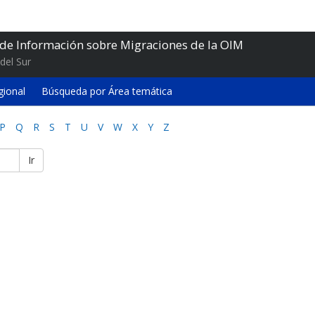
 de Información sobre Migraciones de la OIM
del Sur
gional
Búsqueda por Área temática
P
Q
R
S
T
U
V
W
X
Y
Z
Ir