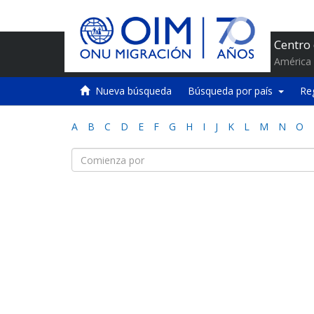
Centro
América 
Nueva búsqueda
Búsqueda por país
Re
A
B
C
D
E
F
G
H
I
J
K
L
M
N
O