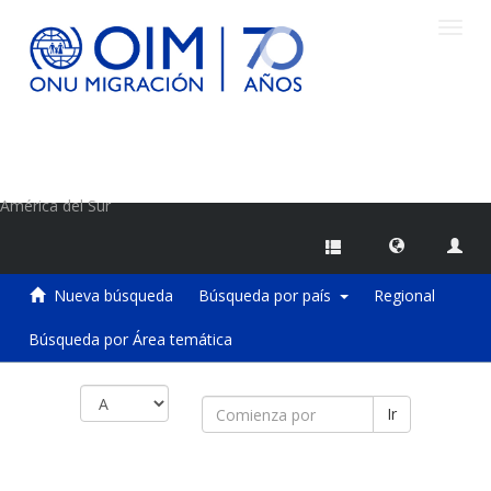
Camb
naveg
Centro de Información sobre Migraciones de la OIM
América del Sur
Nueva búsqueda
Búsqueda por país
Regional
Búsqueda por Área temática
Ir