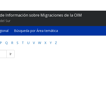
 de Información sobre Migraciones de la OIM
del Sur
gional
Búsqueda por Área temática
P
Q
R
S
T
U
V
W
X
Y
Z
Ir