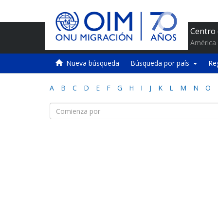
Centro
América 
Nueva búsqueda
Búsqueda por país
Re
A
B
C
D
E
F
G
H
I
J
K
L
M
N
O