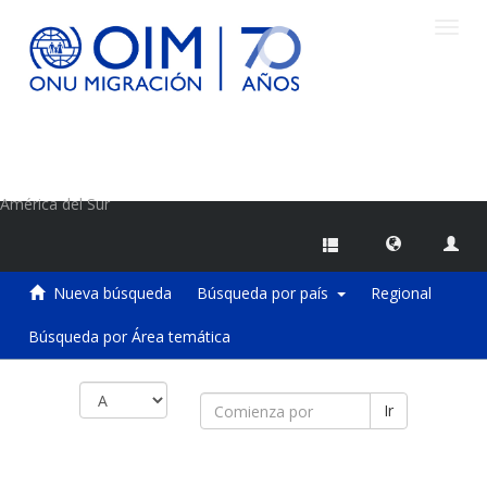
Camb
naveg
Centro de Información sobre Migraciones de la OIM
América del Sur
Nueva búsqueda
Búsqueda por país
Regional
Búsqueda por Área temática
Ir