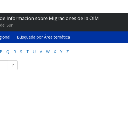
 de Información sobre Migraciones de la OIM
del Sur
gional
Búsqueda por Área temática
P
Q
R
S
T
U
V
W
X
Y
Z
Ir