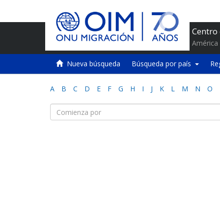
Centro
América 
Nueva búsqueda
Búsqueda por país
Re
A
B
C
D
E
F
G
H
I
J
K
L
M
N
O