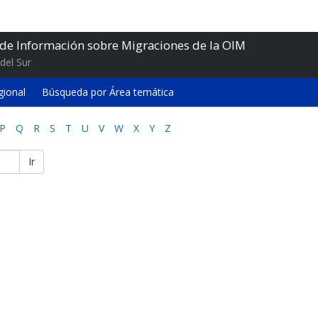
 de Información sobre Migraciones de la OIM
del Sur
gional
Búsqueda por Área temática
P
Q
R
S
T
U
V
W
X
Y
Z
Ir