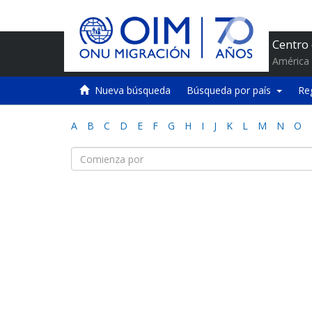
Centro
América 
Nueva búsqueda
Búsqueda por país
Re
A
B
C
D
E
F
G
H
I
J
K
L
M
N
O