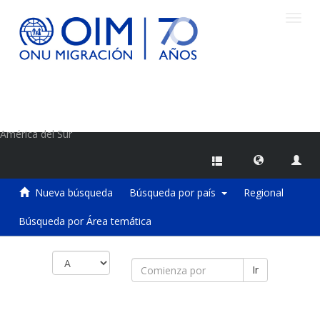
Camb
naveg
Centro de Información sobre Migraciones de la OIM
América del Sur
Nueva búsqueda
Búsqueda por país
Regional
Búsqueda por Área temática
Ir