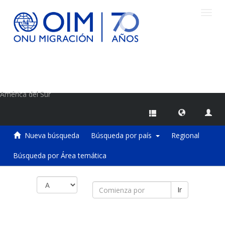
Camb
naveg
Centro de Información sobre Migraciones de la OIM
América del Sur
Nueva búsqueda
Búsqueda por país
Regional
Búsqueda por Área temática
Ir