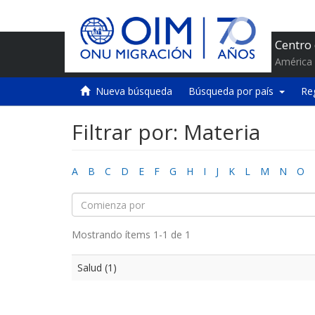
Centro
América 
Nueva búsqueda
Búsqueda por país
Re
Filtrar por: Materia
A
B
C
D
E
F
G
H
I
J
K
L
M
N
O
Mostrando ítems 1-1 de 1
Salud (1)