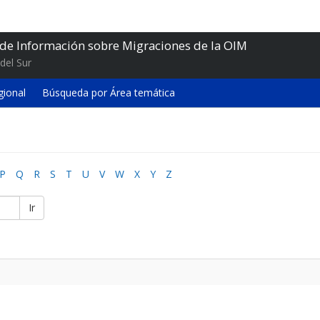
 de Información sobre Migraciones de la OIM
del Sur
gional
Búsqueda por Área temática
P
Q
R
S
T
U
V
W
X
Y
Z
Ir