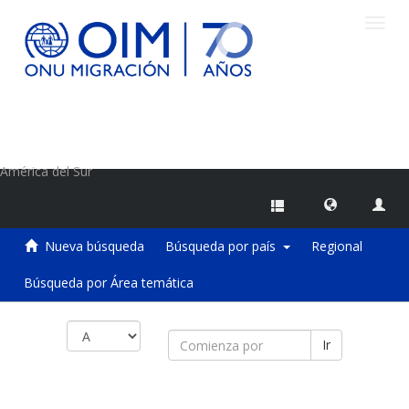
Camb
naveg
Centro de Información sobre Migraciones de la OIM
América del Sur
Nueva búsqueda
Búsqueda por país
Regional
Búsqueda por Área temática
Ir