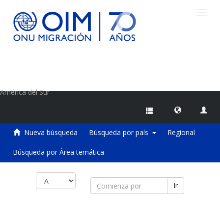
Camb
naveg
Centro de Información sobre Migraciones de la OIM
América del Sur
Nueva búsqueda
Búsqueda por país
Regional
Búsqueda por Área temática
Ir