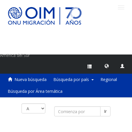
Camb
naveg
Centro de Información sobre Migraciones de la OIM
América del Sur
Nueva búsqueda
Búsqueda por país
Regional
Búsqueda por Área temática
Ir