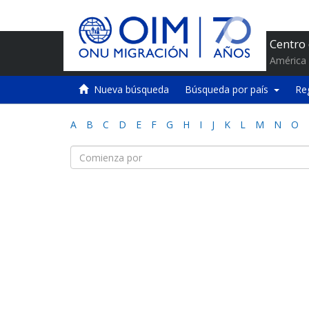
Centro
América 
Nueva búsqueda
Búsqueda por país
Re
A
B
C
D
E
F
G
H
I
J
K
L
M
N
O