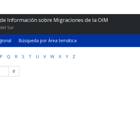
 de Información sobre Migraciones de la OIM
del Sur
gional
Búsqueda por Área temática
P
Q
R
S
T
U
V
W
X
Y
Z
Ir