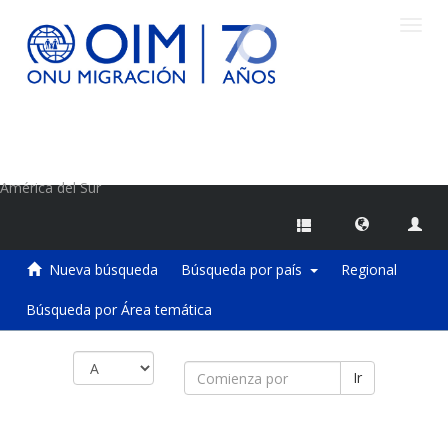
Camb
naveg
Centro de Información sobre Migraciones de la OIM
América del Sur
Nueva búsqueda
Búsqueda por país
Regional
Búsqueda por Área temática
Ir