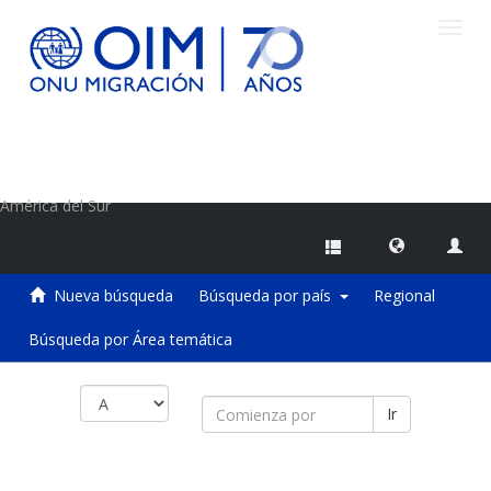
Camb
naveg
Centro de Información sobre Migraciones de la OIM
América del Sur
Nueva búsqueda
Búsqueda por país
Regional
Búsqueda por Área temática
Ir