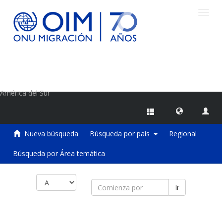
Camb
naveg
Centro de Información sobre Migraciones de la OIM
América del Sur
Nueva búsqueda
Búsqueda por país
Regional
Búsqueda por Área temática
Ir