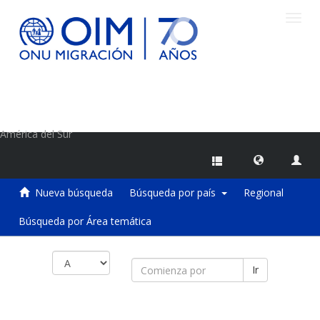
Camb
naveg
Centro de Información sobre Migraciones de la OIM
América del Sur
Nueva búsqueda
Búsqueda por país
Regional
Búsqueda por Área temática
Ir