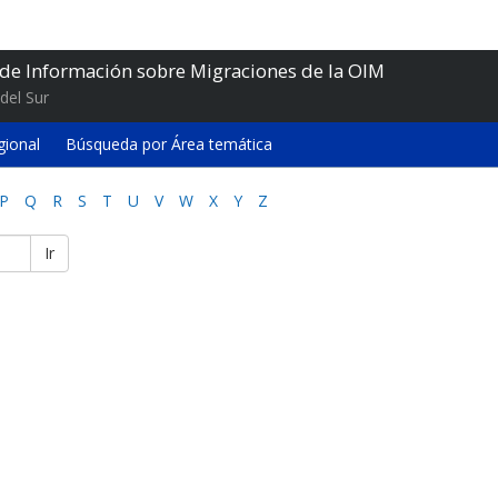
 de Información sobre Migraciones de la OIM
del Sur
gional
Búsqueda por Área temática
P
Q
R
S
T
U
V
W
X
Y
Z
Ir