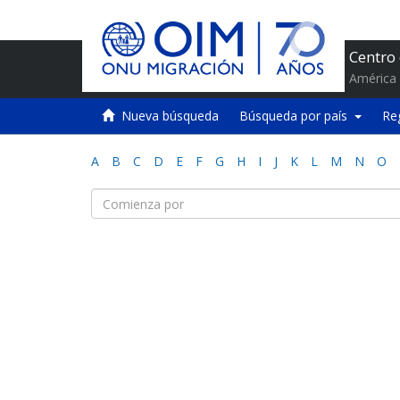
Centro
América 
Nueva búsqueda
Búsqueda por país
Re
A
B
C
D
E
F
G
H
I
J
K
L
M
N
O