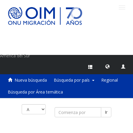
Camb
naveg
Centro de Información sobre Migraciones de la OIM
América del Sur
Nueva búsqueda
Búsqueda por país
Regional
Búsqueda por Área temática
Ir