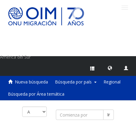
Camb
naveg
Centro de Información sobre Migraciones de la OIM
América del Sur
Nueva búsqueda
Búsqueda por país
Regional
Búsqueda por Área temática
Ir