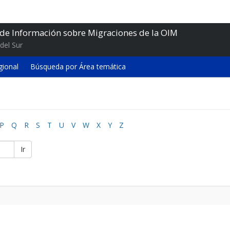
 de Información sobre Migraciones de la OIM
del Sur
gional
Búsqueda por Área temática
P
Q
R
S
T
U
V
W
X
Y
Z
Ir