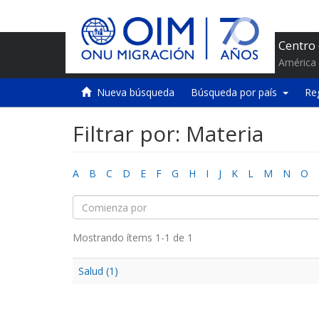
Centro
América 
Nueva búsqueda
Búsqueda por país
Re
Filtrar por: Materia
A
B
C
D
E
F
G
H
I
J
K
L
M
N
O
Mostrando ítems 1-1 de 1
Salud (1)