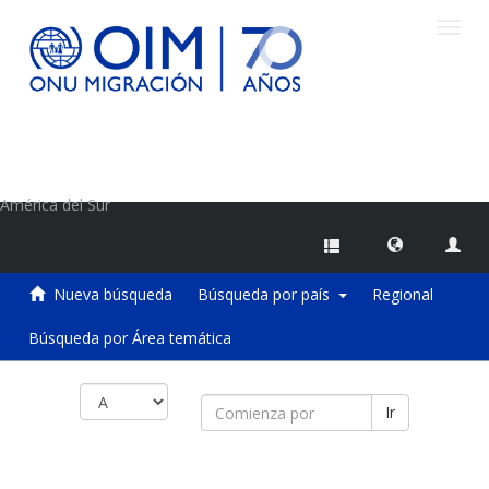
Camb
naveg
Centro de Información sobre Migraciones de la OIM
América del Sur
Nueva búsqueda
Búsqueda por país
Regional
Búsqueda por Área temática
Ir