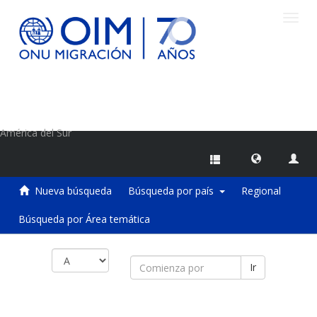
Camb
naveg
Centro de Información sobre Migraciones de la OIM
América del Sur
Nueva búsqueda
Búsqueda por país
Regional
Búsqueda por Área temática
Ir