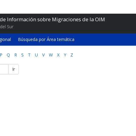
 de Información sobre Migraciones de la OIM
del Sur
gional
Búsqueda por Área temática
P
Q
R
S
T
U
V
W
X
Y
Z
Ir