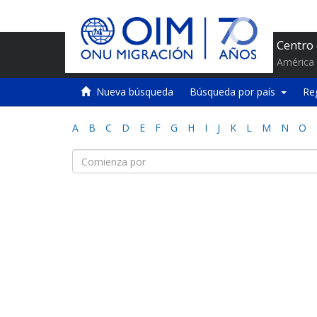
Centro
América 
Nueva búsqueda
Búsqueda por país
Re
A
B
C
D
E
F
G
H
I
J
K
L
M
N
O