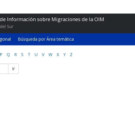
 de Información sobre Migraciones de la OIM
del Sur
gional
Búsqueda por Área temática
P
Q
R
S
T
U
V
W
X
Y
Z
Ir