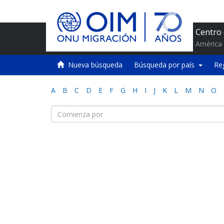
Centro
América 
Nueva búsqueda
Búsqueda por país
Re
A
B
C
D
E
F
G
H
I
J
K
L
M
N
O