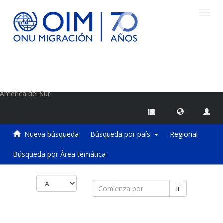
Camb
naveg
Centro de Información sobre Migraciones de la OIM
América del Sur
Nueva búsqueda
Búsqueda por país
Regional
Búsqueda por Área temática
Ir