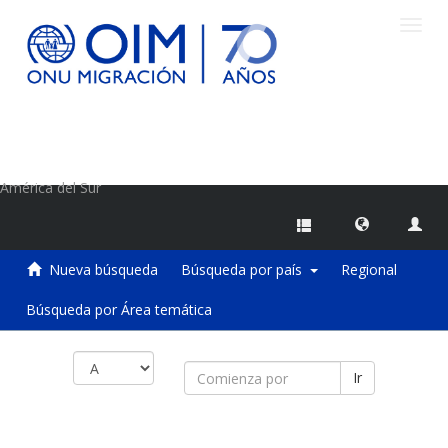
Camb
naveg
Centro de Información sobre Migraciones de la OIM
América del Sur
Nueva búsqueda
Búsqueda por país
Regional
Búsqueda por Área temática
Ir