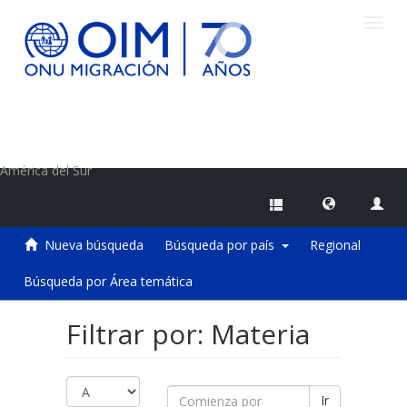
Camb
naveg
Centro de Información sobre Migraciones de la OIM
América del Sur
Nueva búsqueda
Búsqueda por país
Regional
Búsqueda por Área temática
Filtrar por: Materia
Ir