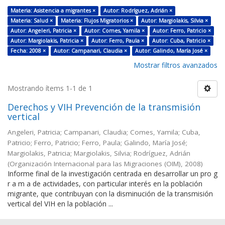
Materia: Asistencia a migrantes ×
Autor: Rodríguez, Adrián ×
Materia: Salud ×
Materia: Flujos Migratorios ×
Autor: Margiolakis, Silvia ×
Autor: Angeleri, Patricia ×
Autor: Comes, Yamila ×
Autor: Ferro, Patricio ×
Autor: Margiolakis, Patricia ×
Autor: Ferro, Paula ×
Autor: Cuba, Patricio ×
Fecha: 2008 ×
Autor: Campanari, Claudia ×
Autor: Galindo, María José ×
Mostrar filtros avanzados
Mostrando ítems 1-1 de 1
Derechos y VIH Prevención de la transmisión
vertical
Angeleri, Patricia; Campanari, Claudia; Comes, Yamila; Cuba,
Patricio; Ferro, Patricio; Ferro, Paula; Galindo, María José;
Margiolakis, Patricia; Margiolakis, Silvia; Rodríguez, Adrián
(
Organización Internacional para las Migraciones (OIM)
,
2008
)
Informe final de la investigación centrada en desarrollar un pro g
r a m a de actividades, con particular interés en la población
migrante, que contribuyan con la disminución de la transmisión
vertical del VIH en la población ...