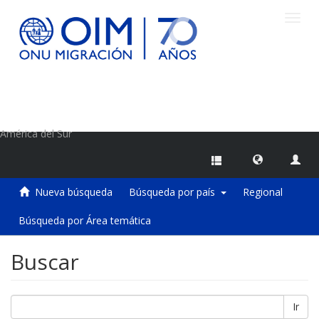
Camb
naveg
Centro de Información sobre Migraciones de la OIM
América del Sur
Nueva búsqueda
Búsqueda por país
Regional
Búsqueda por Área temática
Buscar
Ir