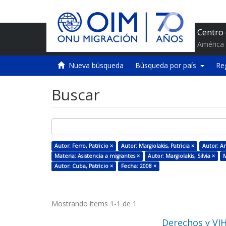
Centro
América 
Nueva búsqueda
Búsqueda por país
Re
Buscar
Autor: Ferro, Patricio ×
Autor: Margiolakis, Patricia ×
Autor: An
Materia: Asistencia a migrantes ×
Autor: Margiolakis, Silvia ×
M
Autor: Cuba, Patricio ×
Fecha: 2008 ×
Mostrando ítems 1-1 de 1
Derechos y VIH