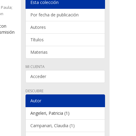
Esta colección
 Paula;
ón
Por fecha de publicación
 con
Autores
nsmisión
Títulos
Materias
MI CUENTA
Acceder
DESCUBRE
Autor
Angeleri, Patricia (1)
Campanari, Claudia (1)