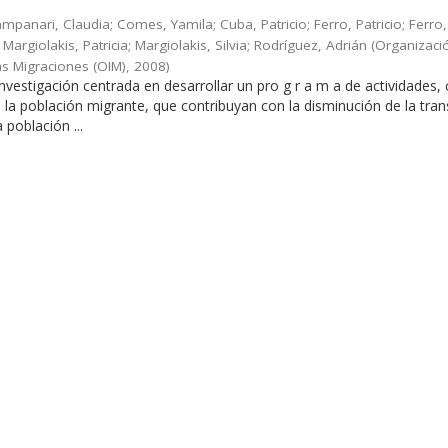
Campanari, Claudia; Comes, Yamila; Cuba, Patricio; Ferro, Patricio; Ferro,
Margiolakis, Patricia; Margiolakis, Silvia; Rodríguez, Adrián
(
Organizaci
as Migraciones (OIM)
,
2008
)
 investigación centrada en desarrollar un pro g r a m a de actividades,
en la población migrante, que contribuyan con la disminución de la tra
a población ...