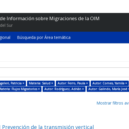
 de Información sobre Migraciones de la OIM
del Sur
gional
Búsqueda por Área temática
geleri, Patricia ×
Materia: Salud ×
Autor: Ferro, Paula ×
Autor: Comes, Yamila ×
ateria: Flujos Migratorios ×
Autor: Rodríguez, Adrián ×
Autor: Galindo, María José 
Mostrar filtros 
 Prevención de la transmisión vertical