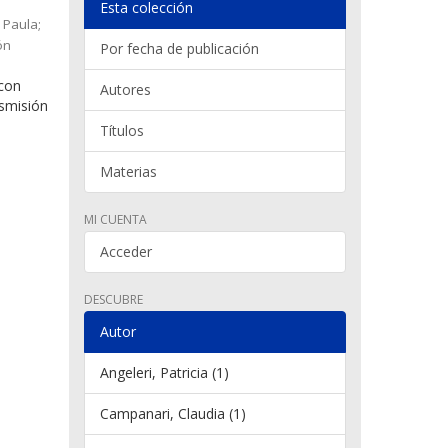
Esta colección
 Paula;
ón
Por fecha de publicación
 con
Autores
nsmisión
Títulos
Materias
MI CUENTA
Acceder
DESCUBRE
Autor
Angeleri, Patricia (1)
Campanari, Claudia (1)