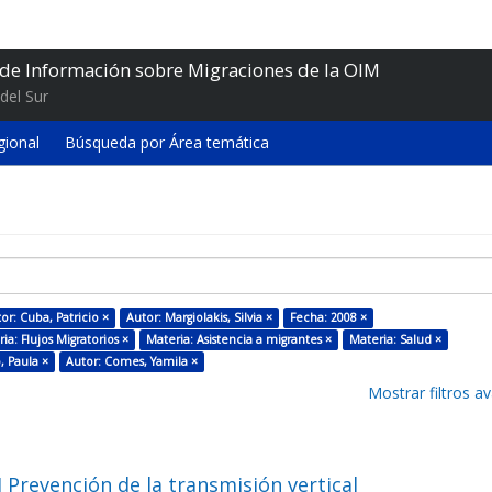
 de Información sobre Migraciones de la OIM
del Sur
gional
Búsqueda por Área temática
or: Cuba, Patricio ×
Autor: Margiolakis, Silvia ×
Fecha: 2008 ×
ia: Flujos Migratorios ×
Materia: Asistencia a migrantes ×
Materia: Salud ×
, Paula ×
Autor: Comes, Yamila ×
Mostrar filtros 
 Prevención de la transmisión vertical