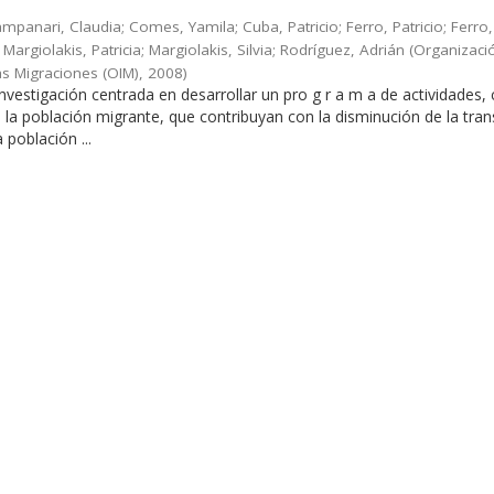
Campanari, Claudia; Comes, Yamila; Cuba, Patricio; Ferro, Patricio; Ferro,
Margiolakis, Patricia; Margiolakis, Silvia; Rodríguez, Adrián
(
Organizaci
as Migraciones (OIM)
,
2008
)
 investigación centrada en desarrollar un pro g r a m a de actividades,
en la población migrante, que contribuyan con la disminución de la tra
a población ...