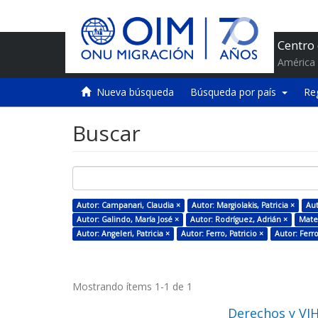
Centro
América 
Nueva búsqueda
Búsqueda por país
Re
Buscar
Autor: Campanari, Claudia ×
Autor: Margiolakis, Patricia ×
Aut
Autor: Galindo, María José ×
Autor: Rodríguez, Adrián ×
Mater
Autor: Angeleri, Patricia ×
Autor: Ferro, Patricio ×
Autor: Ferro
Mostrando ítems 1-1 de 1
Derechos y VIH