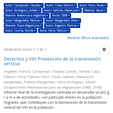
Autor: Campanari, Claudia ×
Autor: Cuba, Patricio ×
Autor: Ferro, Paula ×
Autor: Rodríguez, Adrián ×
Autor: Galindo, María José ×
Materia: Salud ×
Materia: Asistencia a migrantes ×
Fecha: 2008 ×
Autor: Margiolakis, Patricia ×
Autor: Margiolakis, Silvia ×
Materia: Flujos Migratorios ×
Autor: Angeleri, Patricia ×
Autor: Comes, Yamila ×
Autor: Ferro, Patricio ×
Mostrar filtros avanzados
Mostrando ítems 1-1 de 1
Derechos y VIH Prevención de la transmisión
vertical
Angeleri, Patricia; Campanari, Claudia; Comes, Yamila; Cuba,
Patricio; Ferro, Patricio; Ferro, Paula; Galindo, María José;
Margiolakis, Patricia; Margiolakis, Silvia; Rodríguez, Adrián
(
Organización Internacional para las Migraciones (OIM)
,
2008
)
Informe final de la investigación centrada en desarrollar un pro g
r a m a de actividades, con particular interés en la población
migrante, que contribuyan con la disminución de la transmisión
vertical del VIH en la población ...