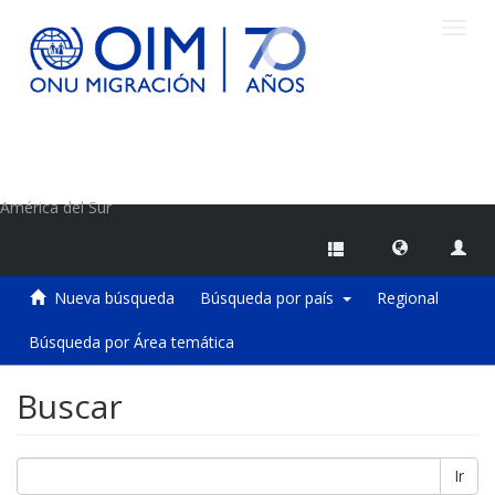
Camb
naveg
Centro de Información sobre Migraciones de la OIM
América del Sur
Nueva búsqueda
Búsqueda por país
Regional
Búsqueda por Área temática
Buscar
Ir