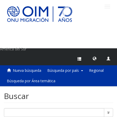
Camb
naveg
Centro de Información sobre Migraciones de la OIM
América del Sur
Nueva búsqueda
Búsqueda por país
Regional
Búsqueda por Área temática
Buscar
Ir