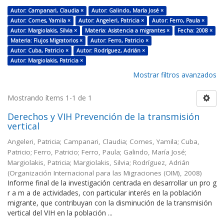
Autor: Campanari, Claudia ×
Autor: Galindo, María José ×
Autor: Comes, Yamila ×
Autor: Angeleri, Patricia ×
Autor: Ferro, Paula ×
Autor: Margiolakis, Silvia ×
Materia: Asistencia a migrantes ×
Fecha: 2008 ×
Materia: Flujos Migratorios ×
Autor: Ferro, Patricio ×
Autor: Cuba, Patricio ×
Autor: Rodríguez, Adrián ×
Autor: Margiolakis, Patricia ×
Mostrar filtros avanzados
Mostrando ítems 1-1 de 1
Derechos y VIH Prevención de la transmisión
vertical
Angeleri, Patricia; Campanari, Claudia; Comes, Yamila; Cuba,
Patricio; Ferro, Patricio; Ferro, Paula; Galindo, María José;
Margiolakis, Patricia; Margiolakis, Silvia; Rodríguez, Adrián
(
Organización Internacional para las Migraciones (OIM)
,
2008
)
Informe final de la investigación centrada en desarrollar un pro g
r a m a de actividades, con particular interés en la población
migrante, que contribuyan con la disminución de la transmisión
vertical del VIH en la población ...