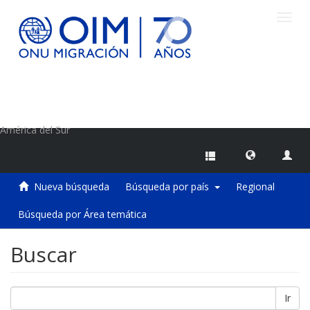
Camb
naveg
Centro de Información sobre Migraciones de la OIM
América del Sur
Nueva búsqueda
Búsqueda por país
Regional
Búsqueda por Área temática
Buscar
Ir