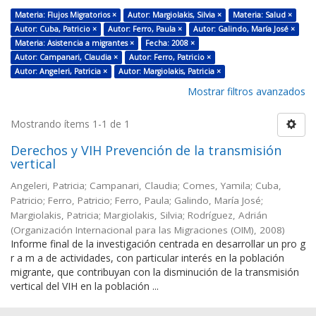
Materia: Flujos Migratorios ×
Autor: Margiolakis, Silvia ×
Materia: Salud ×
Autor: Cuba, Patricio ×
Autor: Ferro, Paula ×
Autor: Galindo, María José ×
Materia: Asistencia a migrantes ×
Fecha: 2008 ×
Autor: Campanari, Claudia ×
Autor: Ferro, Patricio ×
Autor: Angeleri, Patricia ×
Autor: Margiolakis, Patricia ×
Mostrar filtros avanzados
Mostrando ítems 1-1 de 1
Derechos y VIH Prevención de la transmisión
vertical
Angeleri, Patricia; Campanari, Claudia; Comes, Yamila; Cuba,
Patricio; Ferro, Patricio; Ferro, Paula; Galindo, María José;
Margiolakis, Patricia; Margiolakis, Silvia; Rodríguez, Adrián
(
Organización Internacional para las Migraciones (OIM)
,
2008
)
Informe final de la investigación centrada en desarrollar un pro g
r a m a de actividades, con particular interés en la población
migrante, que contribuyan con la disminución de la transmisión
vertical del VIH en la población ...