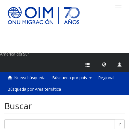
Camb
naveg
Centro de Información sobre Migraciones de la OIM
América del Sur
Nueva búsqueda
Búsqueda por país
Regional
Búsqueda por Área temática
Buscar
Ir