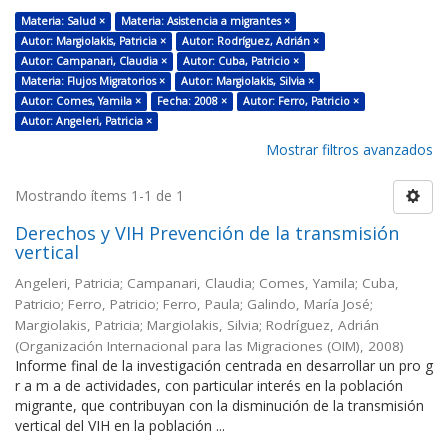
Materia: Salud ×
Materia: Asistencia a migrantes ×
Autor: Margiolakis, Patricia ×
Autor: Rodríguez, Adrián ×
Autor: Campanari, Claudia ×
Autor: Cuba, Patricio ×
Materia: Flujos Migratorios ×
Autor: Margiolakis, Silvia ×
Autor: Comes, Yamila ×
Fecha: 2008 ×
Autor: Ferro, Patricio ×
Autor: Angeleri, Patricia ×
Mostrar filtros avanzados
Mostrando ítems 1-1 de 1
Derechos y VIH Prevención de la transmisión
vertical
Angeleri, Patricia; Campanari, Claudia; Comes, Yamila; Cuba,
Patricio; Ferro, Patricio; Ferro, Paula; Galindo, María José;
Margiolakis, Patricia; Margiolakis, Silvia; Rodríguez, Adrián
(
Organización Internacional para las Migraciones (OIM)
,
2008
)
Informe final de la investigación centrada en desarrollar un pro g
r a m a de actividades, con particular interés en la población
migrante, que contribuyan con la disminución de la transmisión
vertical del VIH en la población ...